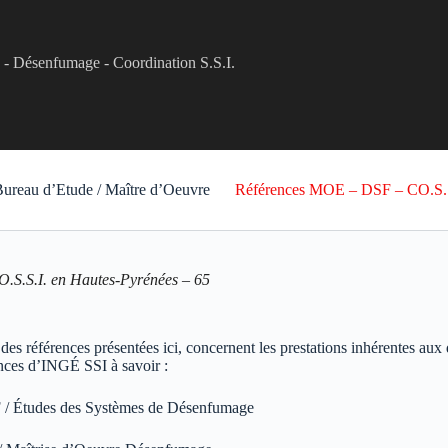
e - Désenfumage - Coordination S.S.I.
ureau d’Etude / Maître d’Oeuvre
Références MOE – DSF – CO.S.S
O.S.S.I. en Hautes-Pyrénées – 65
es références présentées ici, concernent les prestations inhérentes au
ces d’INGÉ SSI à savoir :
 / Études des Systèmes de Désenfumage